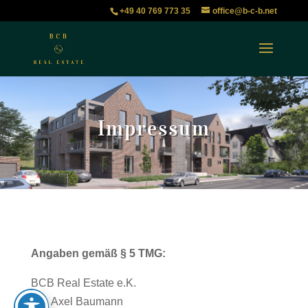
+49 40 769 773 35
office@b-c-b.net
Impressum
Angaben gemäß § 5 TMG:
BCB Real Estate e.K.
Inh. Axel Baumann