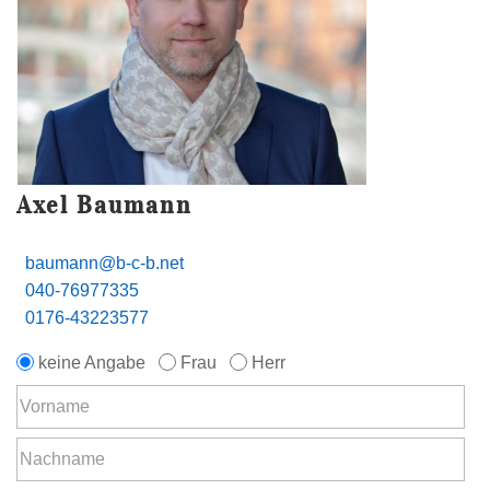
Axel Baumann
baumann@b-c-b.net
040-76977335
0176-43223577
keine Angabe
Frau
Herr