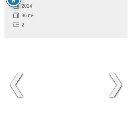
2024
86 m²
2
❮
❯