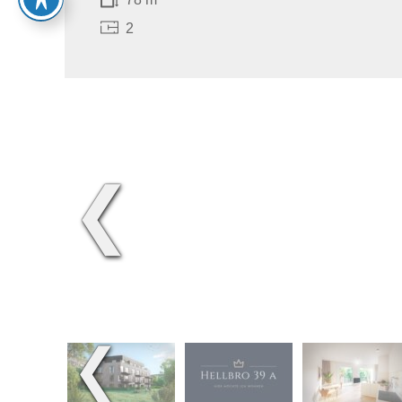
2
❮
❮