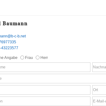
l Baumann
ann@b-c-b.net
76977335
-43223577
ne Angabe
Frau
Herr