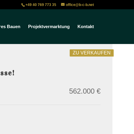
+49 40 769 773 35
office@b-c-b.net
res Bauen
Projektvermarktung
Kontakt
ZU VERKAUFEN
sse!
562.000 €