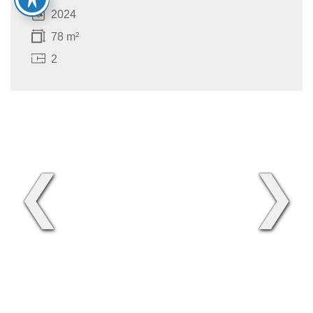
2024
78 m²
2
❮
❯