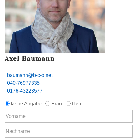
Axel Baumann
baumann@b-c-b.net
040-76977335
0176-43223577
keine Angabe
Frau
Herr