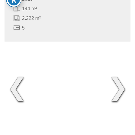
144 m²
2.222 m²
5
❮
❯