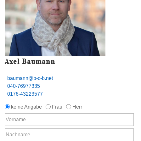
Axel Baumann
baumann@b-c-b.net
040-76977335
0176-43223577
keine Angabe
Frau
Herr