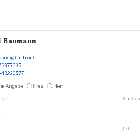
l Baumann
ann@b-c-b.net
76977335
-43223577
ne Angabe
Frau
Herr