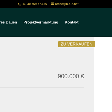
+49 40 769 773 35
office@b-c-b.net
res Bauen
Projektvermarktung
Kontakt
ZU VERKAUFEN
900.000 €