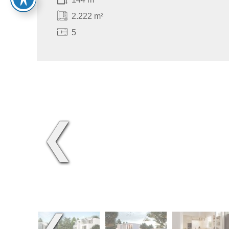
2.222 m²
5
❮
❮