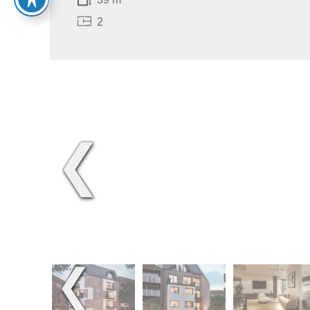
2
❮
❮