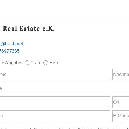
 Real Estate e.K.
ce@b-c-b.net
76977335
ne Angabe
Frau
Herr