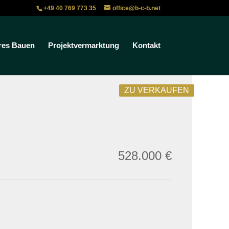
+49 40 769 773 35
office@b-c-b.net
res Bauen
Projektvermarktung
Kontakt
ZU VERKAUFEN
528.000 €