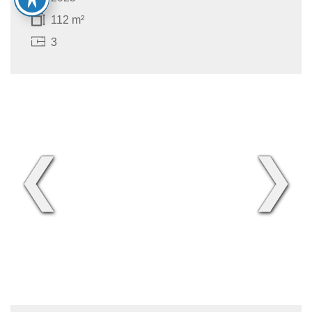
112 m²
3
❮
❯