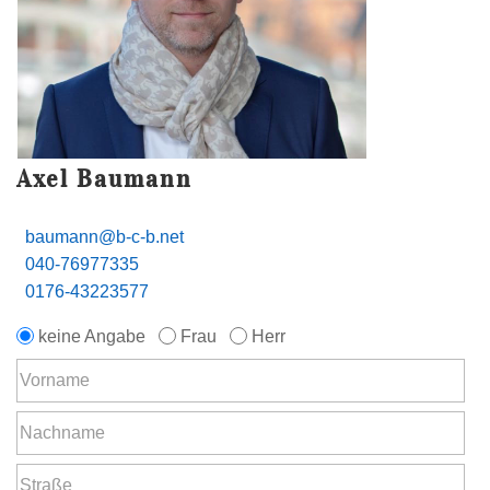
Axel Baumann
baumann@b-c-b.net
040-76977335
0176-43223577
keine Angabe
Frau
Herr