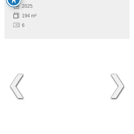
2025
194 m²
6
❮
❯