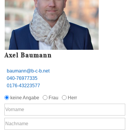
Axel Baumann
baumann@b-c-b.net
040-76977335
0176-43223577
keine Angabe
Frau
Herr