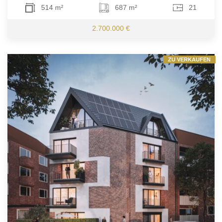
514 m²
687 m²
21
2.700.000 €
ZU VERKAUFEN