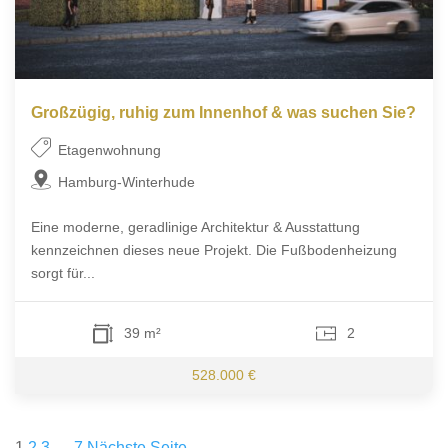
Großzügig, ruhig zum Innenhof & was suchen Sie?
Etagenwohnung
Hamburg-Winterhude
Eine moderne, geradlinige Architektur & Ausstattung
kennzeichnen dieses neue Projekt. Die Fußbodenheizung
sorgt für...
39 m²
2
528.000 €
Seitennummerierung
1
2
3
…
7
Nächste Seite