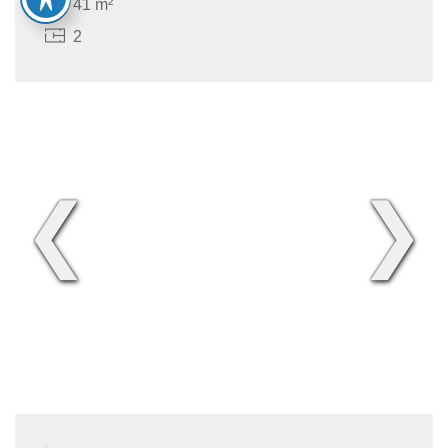
41 m²
2
❮
❯