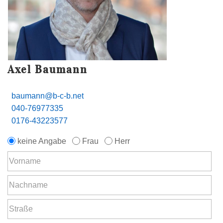
Axel Baumann
baumann@b-c-b.net
040-76977335
0176-43223577
keine Angabe
Frau
Herr