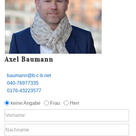
Axel Baumann
baumann@b-c-b.net
040-76977335
0176-43223577
keine Angabe
Frau
Herr