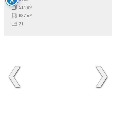
514 m²
687 m²
21
❮
❯