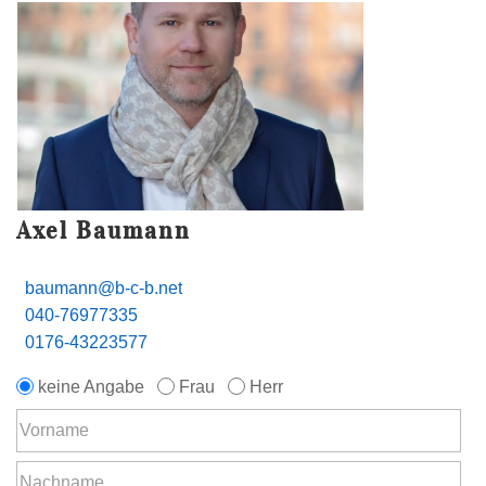
Axel Baumann
baumann@b-c-b.net
040-76977335
0176-43223577
keine Angabe
Frau
Herr